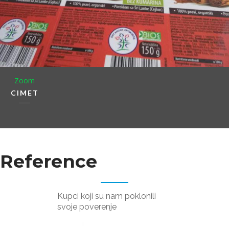
Zoom
CIMET
Reference
Kupci koji su nam poklonili
svoje poverenje