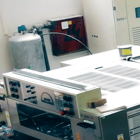
OFSET MAŠINA -
ROLAND 300
OFSET MAŠINA -
ROLAND 300
Ofset štampa
Ofset štampa je široko rasprostranjena štamparska
tehnika koja se karakteriše indirektnim nanošenjem
boje na papir. Predstavlja kvalitetan izbor za štampu
korporativne i promotivne papirne konfekcije: poslovni
obrasci, memorandumi, fascikle, vizitkarte, sveske,
notesi, blokovi, brošure, katalozi, flajeri, koverte i